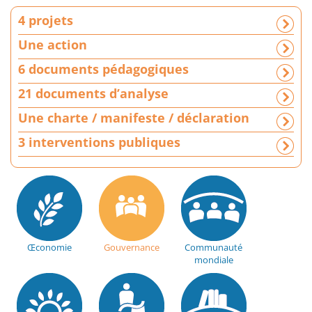
c
4 projets
h
a
Une action
r
6 documents pédagogiques
t
e
21 documents d’analyse
/
Une charte / manifeste / déclaration
m
a
3 interventions publiques
n
i
f
e
s
t
e
Œconomie
Gouvernance
Communauté
/
mondiale
d
é
c