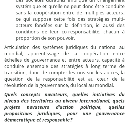
des sociétés durables implique un changement
o
systémique et qu’elle ne peut donc être conduite
c
sans la coopération entre de multiples acteurs ;
u
ce qui suppose cette fois des stratégies multi-
m
acteurs fondées sur la définition, ici aussi des
e
conditions de leur co-responsabilité, chacun à
n
proportion de son pouvoir.
t
s
Articulation des systèmes juridiques du national au
d
mondial, apprentissage de la coopération entre
’
échelles de gouvernance et entre acteurs, capacité à
a
conduire ensemble des stratégies à long terme de
n
transition, donc de compter les uns sur les autres, la
a
question de la responsabilité est au cœur de la
l
révolution de la gouvernance, du local au mondial.
y
Quels concepts novateurs, quelles initiatives du
s
niveau des territoires au niveau international, quels
e
projets novateurs d’action politique, quelles
|
propositions juridiques, pour une gouvernance
U
démocratique et responsable ?
n
e