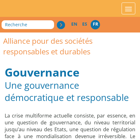
acces_contenu
affic
Recherche
EN
ES
FR
Alliance pour des sociétés
responsables et durables
Gouvernance
Une gouvernance
démocratique et responsable
4
La crise multiforme actuelle consiste, par essence, en
p
une question de gouvernance, du niveau territorial
r
jusqu’au niveau des Etats, une question de régulation
o
face à une mondialisation devenue irréversible. Le
j