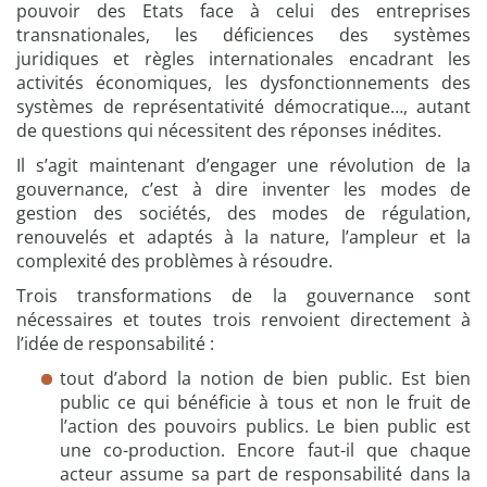
pouvoir des Etats face à celui des entreprises
e
transnationales, les déficiences des systèmes
t
juridiques et règles internationales encadrant les
s
activités économiques, les dysfonctionnements des
|
systèmes de représentativité démocratique…, autant
U
de questions qui nécessitent des réponses inédites.
n
Il s’agit maintenant d’engager une révolution de la
e
gouvernance, c’est à dire inventer les modes de
a
gestion des sociétés, des modes de régulation,
c
renouvelés et adaptés à la nature, l’ampleur et la
t
complexité des problèmes à résoudre.
i
o
Trois transformations de la gouvernance sont
n
nécessaires et toutes trois renvoient directement à
|
l’idée de responsabilité :
6
tout d’abord la notion de bien public. Est bien
d
public ce qui bénéficie à tous et non le fruit de
o
l’action des pouvoirs publics. Le bien public est
c
une co-production. Encore faut-il que chaque
u
acteur assume sa part de responsabilité dans la
m