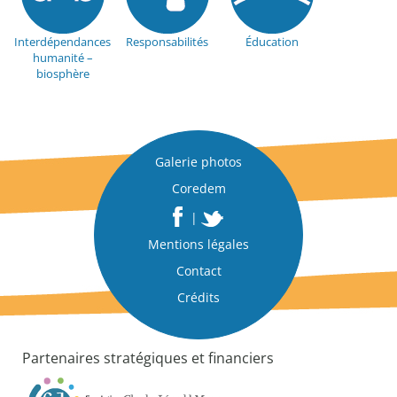
l
a
Interdépendances
Responsabilités
Éducation
r
humanité –
a
biosphère
t
i
o
n
Galerie photos
|
3
Coredem
i
|
n
t
Mentions légales
e
Contact
r
Crédits
v
e
n
Partenaires stratégiques et financiers
t
i