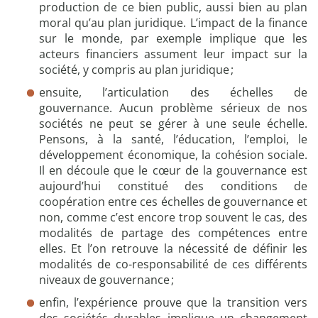
production de ce bien public, aussi bien au plan
e
moral qu’au plan juridique. L’impact de la finance
n
sur le monde, par exemple implique que les
t
acteurs financiers assument leur impact sur la
s
société, y compris au plan juridique ;
p
é
ensuite, l’articulation des échelles de
d
gouvernance. Aucun problème sérieux de nos
a
sociétés ne peut se gérer à une seule échelle.
g
Pensons, à la santé, l’éducation, l’emploi, le
o
développement économique, la cohésion sociale.
g
Il en découle que le cœur de la gouvernance est
i
aujourd’hui constitué des conditions de
q
coopération entre ces échelles de gouvernance et
u
non, comme c’est encore trop souvent le cas, des
e
modalités de partage des compétences entre
s
elles. Et l’on retrouve la nécessité de définir les
|
modalités de co-responsabilité de ces différents
2
niveaux de gouvernance ;
1
enfin, l’expérience prouve que la transition vers
d