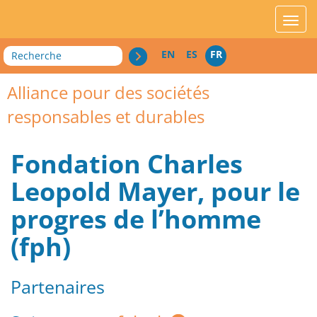
acces_contenu
affic
Recherche
EN
ES
FR
Alliance pour des sociétés
responsables et durables
Fondation Charles
Leopold Mayer, pour le
progres de l’homme
(fph)
Partenaires