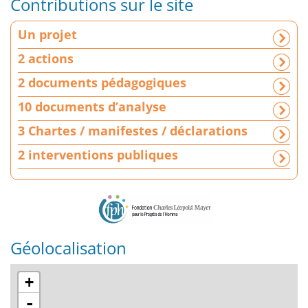
Contributions sur le site
U
Un projet
n
p
2 actions
r
2 documents pédagogiques
o
j
10 documents d’analyse
e
3 Chartes / manifestes / déclarations
t
|
2 interventions publiques
2
a
c
t
i
o
Géolocalisation
n
s
+
|
2
-