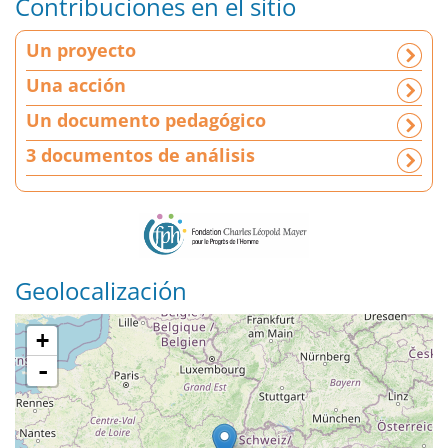
Contribuciones en el sitio
U
Un proyecto
n
p
Una acción
r
Un documento pedagógico
o
y
3 documentos de análisis
e
c
t
o
|
U
Geolocalización
n
a
+
a
-
c
c
i
ó