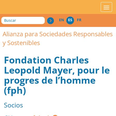
acces_contenu
affic
Buscar
EN
ES
FR
Alianza para Sociedades Responsables
y Sostenibles
Fondation Charles
Leopold Mayer, pour le
progres de l’homme
(fph)
Socios