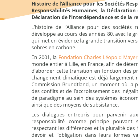
Histoire de l’Alliance pour les Sociétés Res
Responsabilités Humaines, la Déclaration 
Déclaration de l’Interdépendance et de la r
L’histoire de l’Alliance pour des sociétés
développe au cours des années 80, avec le gro
qui met en évidence la grande transition ver
sobres en carbone.
En 2001, la
Fondation Charles Léopold Mayer
monde entier à Lille, en France, afin de dét
d’aborder cette transition en fonction des pri
changement climatique est déjà largement r
Commission Brundtland, un moment où la per
des conflits et de l’accroissement des inégal
de paradigme au sein des systèmes économiq
ainsi que des moyens de subsistance.
Les dialogues entrepris pour parvenir aux 
responsabilité comme principe pouvant s
respectant les différences et la pluralité des h
devoir et l’obligation dans leurs formes v