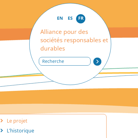
EN
ES
FR
Alliance pour des
sociétés responsables et
durables
Recherche
Le projet
L’historique