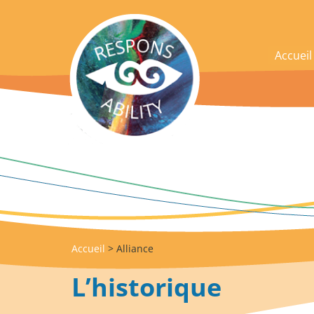
acces_contenu
Accueil
Accueil
> Alliance
L’historique