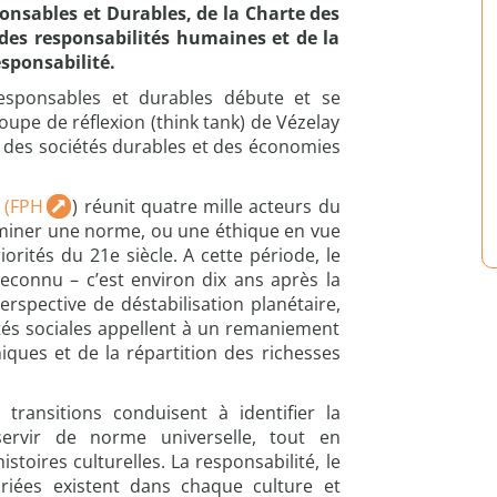
ponsables et Durables, de la Charte des
des responsabilités humaines et de la
esponsabilité.
 responsables et durables débute et se
upe de réflexion (think tank) de Vézelay
s des sociétés durables et des économies
 (FPH
) réunit quatre mille acteurs du
erminer une norme, ou une éthique en vue
orités du 21e siècle. A cette période, le
econnu – c’est environ dix ans après la
spective de déstabilisation planétaire,
ités sociales appellent à un remaniement
ues et de la répartition des richesses
transitions conduisent à identifier la
ervir de norme universelle, tout en
istoires culturelles. La responsabilité, le
ariées existent dans chaque culture et