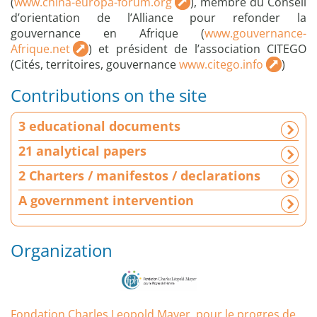
(
www.china-europa-forum.org
), membre du Conseil
d’orientation de l’Alliance pour refonder la
gouvernance en Afrique (
www.gouvernance-
Afrique.net
) et président de l’association CITEGO
(Cités, territoires, gouvernance
www.citego.info
)
Contributions on the site
3
3 educational documents
e
d
21 analytical papers
u
2 Charters / manifestos / declarations
c
a
A government intervention
t
i
o
Organization
n
a
l
d
Fondation Charles Leopold Mayer, pour le progres de