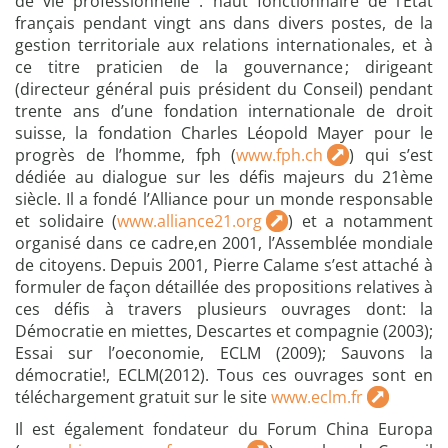
de vie professionnelle : haut fonctionnaire de l’Etat
français pendant vingt ans dans divers postes, de la
gestion territoriale aux relations internationales, et à
ce titre praticien de la gouvernance ; dirigeant
(directeur général puis président du Conseil) pendant
trente ans d’une fondation internationale de droit
suisse, la fondation Charles Léopold Mayer pour le
progrès de l’homme, fph (
www.fph.ch
) qui s’est
dédiée au dialogue sur les défis majeurs du 21ème
siècle. Il a fondé l’Alliance pour un monde responsable
et solidaire (
www.alliance21.org
) et a notamment
organisé dans ce cadre,en 2001, l’Assemblée mondiale
de citoyens. Depuis 2001, Pierre Calame s’est attaché à
formuler de façon détaillée des propositions relatives à
ces défis à travers plusieurs ouvrages dont: la
Démocratie en miettes, Descartes et compagnie (2003);
Essai sur l’oeconomie, ECLM (2009); Sauvons la
démocratie!, ECLM(2012). Tous ces ouvrages sont en
téléchargement gratuit sur le site
www.eclm.fr
Il est également fondateur du Forum China Europa